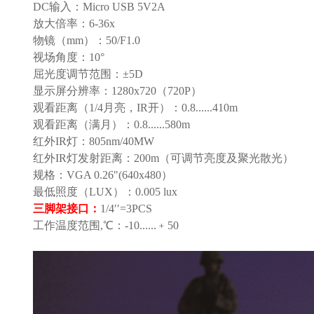
DC输入：Micro USB 5V2A
放大倍率：6-36x
物镜（mm）：50/F1.0
视场角度：10°
屈光度调节范围：±5D
显示屏分辨率：1280x720（720P）
观看距离（1/4月亮，IR开）：0.8......410m
观看距离（满月）：0.8......580m
红外IR灯：805nm/40MW
红外IR灯发射距离：200m（可调节亮度及聚光散光）
规格：VGA 0.26"(640x480）
最低照度（LUX）：0.005 lux
三脚架接口：
1/4′′=3PCS
工作温度范围,℃：-10......﹢50