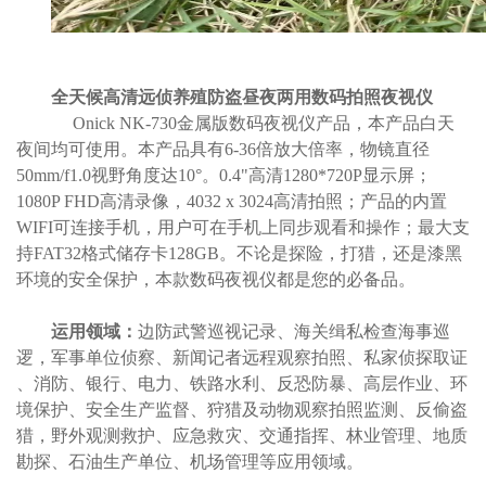
全天候高清远侦养殖防盗昼夜两用数码拍照夜视仪
Onick NK-730金属版数码夜视仪产品，本产品白天
夜间均可使用。本产品具有6-36倍放大倍率，物镜直径
50mm/f1.0视野角度达10°。0.4"高清1280*720P显示屏；
1080P FHD高清录像，4032 x 3024高清拍照；产品的内置
WIFI可连接手机，用户可在手机上同步观看和操作；最大支
持FAT32格式储存卡128GB。不论是探险，打猎，还是漆黑
环境的安全保护，本款数码夜视仪都是您的必备品。
运用领域：
边防武警巡视记录、海关缉私检查海事巡
逻，军事单位侦察、新闻记者远程观察拍照、私家侦探取证
、消防、银行、电力、铁路水利、反恐防暴、高层作业、环
境保护、安全生产监督、狩猎及动物观察拍照监测、反偷盗
猎，野外观测救护、应急救灾、交通指挥、林业管理、地质
勘探、石油生产单位、机场管理等应用领域。