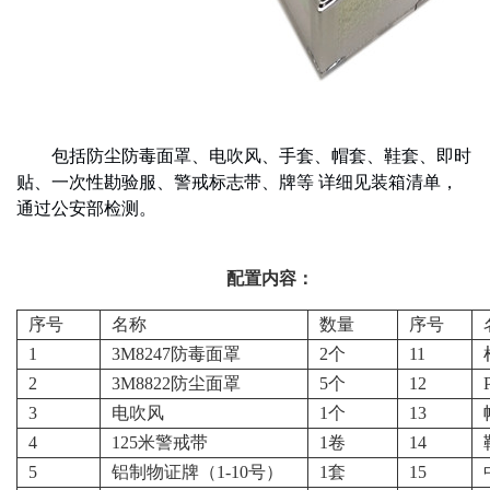
包括防尘防毒面罩、电吹风、手套、帽套、鞋套、即时
贴、一次性勘验服、警戒标志带、牌等 详细见装箱清单，
通过公安部检测。
配置内容：
序号
名称
数量
序号
1
3M8247防毒面罩
2个
11
2
3M8822防尘面罩
5个
12
3
电吹风
1个
13
4
125米警戒带
1卷
14
5
铝制物证牌（1-10号）
1套
15